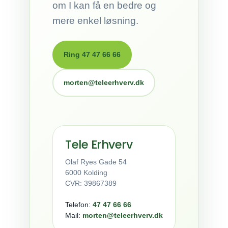
om I kan få en bedre og
mere enkel løsning.
Ring 47 47 66 66
morten@teleerhverv.dk
Tele Erhverv
Olaf Ryes Gade 54
6000 Kolding
CVR: 39867389
Telefon:
47 47 66 66
Mail:
morten@teleerhverv.dk