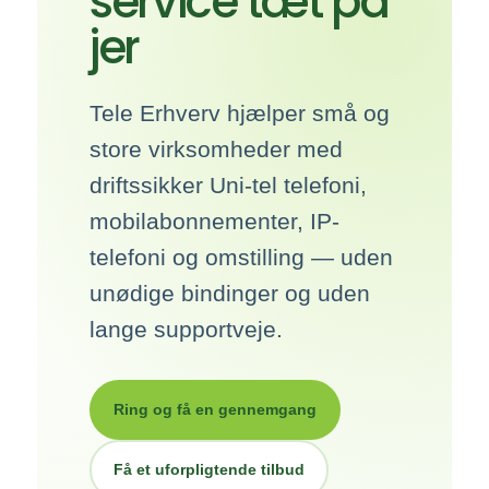
service tæt på
jer
Tele Erhverv hjælper små og
store virksomheder med
driftssikker Uni-tel telefoni,
mobilabonnementer, IP-
telefoni og omstilling — uden
unødige bindinger og uden
lange supportveje.
Ring og få en gennemgang
Få et uforpligtende tilbud